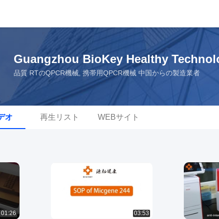
Guangzhou BioKey Healthy Technol
品質 RTのqPCR機械, 携帯用qPCR機械 中国からの製造業者
デオ
再生リスト
WEBサイト
01:26
03:53